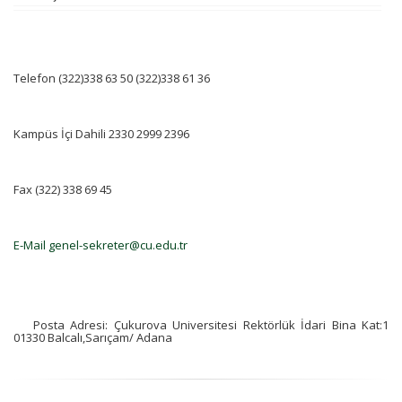
Telefon (322)338 63 50 (322)338 61 36
Kampüs İçi Dahili 2330 2999 2396
Fax (322) 338 69 45
E-Mail genel-sekreter@cu.edu.tr
Posta Adresi: Çukurova Universitesi Rektörlük İdari Bina Kat:1
01330 Balcalı,Sarıçam/ Adana