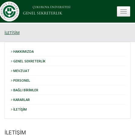
ÇUKUROVA ÜNİVERSİTESİ
toggle
GENEL SEKRETERLIK
İLETİŞİM
HAKKIMIZDA
GENEL SEKRETERLİK
MEVZUAT
PERSONEL
BAĞLI BİRİMLER
KARARLAR
İLETİŞİM
İLETİŞİM